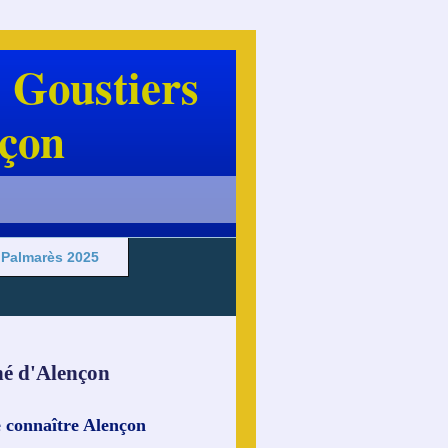
 Goustiers
çon
Palmarès 2025
hé d'Alençon
e connaître Alençon